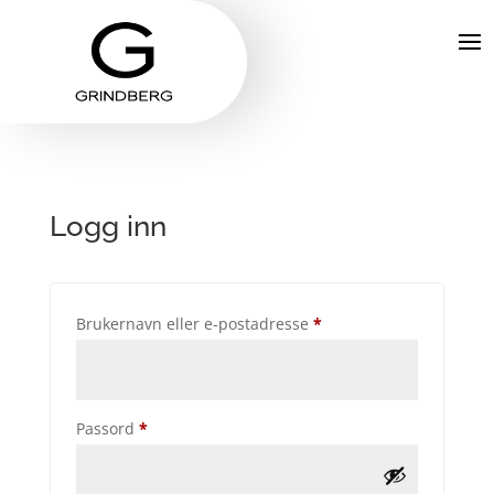
Logg inn
Påkrevd
Brukernavn eller e-postadresse
*
Påkrevd
Passord
*