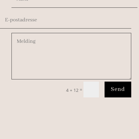
Send
=
4 + 12