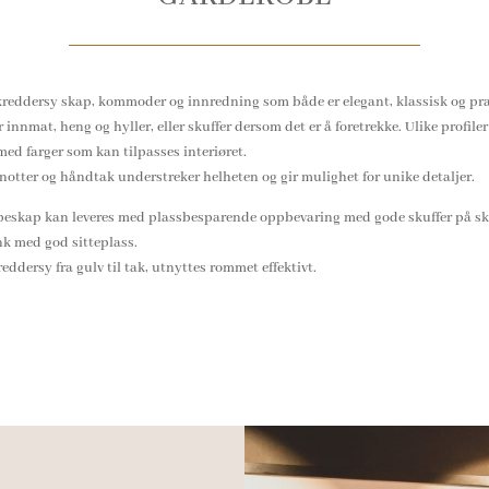
kreddersy skap, kommoder og innredning som både er elegant, klassisk og pra
 innmat, heng og hyller, eller skuffer dersom det er å foretrekke. Ulike profiler
med farger som kan tilpasses interiøret.
knotter og håndtak understreker helheten og gir mulighet for unike detaljer.
eskap kan leveres med plassbesparende oppbevaring med gode skuffer på sk
k med god sitteplass.
eddersy fra gulv til tak, utnyttes rommet effektivt.