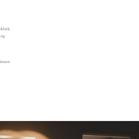
ktisk.
 og
inner,