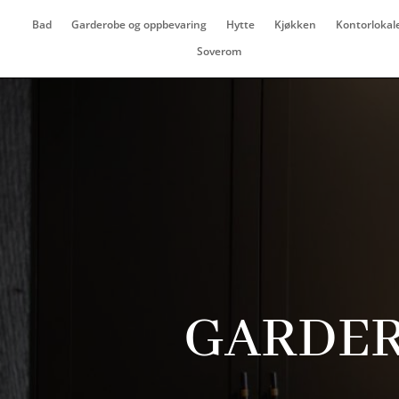
Bad
Garderobe og oppbevaring
Hytte
Kjøkken
Kontorlokal
Soverom
GARDER