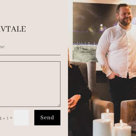
AVTALE
Send
=
4 + 1