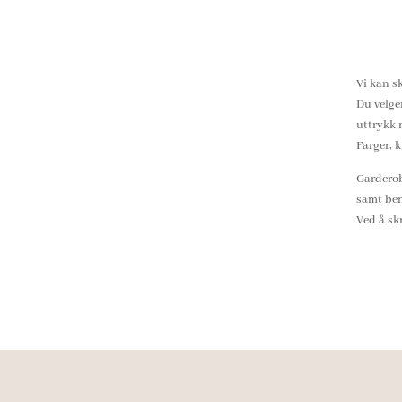
Vi kan s
Du velger
uttrykk 
Farger, 
Garderob
samt ben
Ved å skr