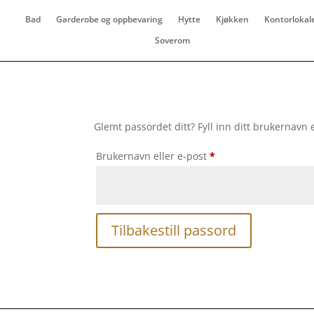
Bad
Garderobe og oppbevaring
Hytte
Kjøkken
Kontorlokal
Soverom
Glemt passordet ditt? Fyll inn ditt brukernavn 
Påkrevd
Brukernavn eller e-post
*
Tilbakestill passord